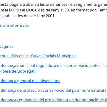
esta pàgina trobareu les ordenances i els reglaments genera
pi al BOPB i al DOGC des de l'any 1998, en format pdf. Tam
s, publicades des de l'any 2001.
r a la informació
pàgines
nual d'ús de les Xarxes Socials Municipals
denança municipal reguladora de la conservació, neteja i t
rbera de Llobregat.
denança general de subvencions
denança de protecció i conservació del patrimoni natural i
denança reguladora del procediment de denominació de le