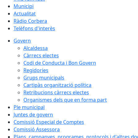
Municipi
Actualitat
Ràdio Corbera
Telèfons d'interès
Govern
Alcaldessa
Càrrecs electes
Codi de Conducta i Bon Govern
Regidories
Grups municipals
Cartipàs organització política
Retribucions càrrecs electes
Organismes dels que en forma part
Ple municipal
Juntes de govern
Comissió Especial de Comptes
Comissió Assessora
Plans, campanyes, programes, protocols i d'altres d