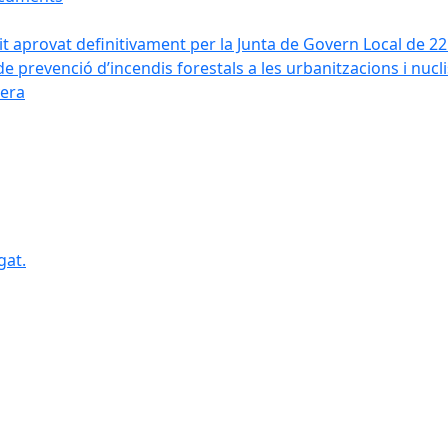
it aprovat definitivament per la Junta de Govern Local de 2
de prevenció d’incendis forestals a les urbanitzacions i nucl
vera
gat.