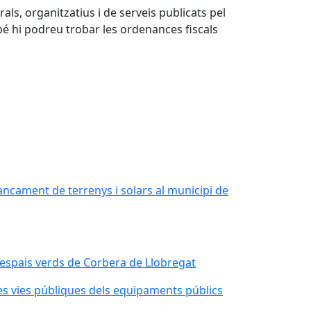
ls, organitzatius i de serveis publicats pel
bé hi podreu trobar les ordenances fiscals
ancament de terrenys i solars al municipi de
 espais verds de Corbera de Llobregat
s vies públiques dels equipaments públics