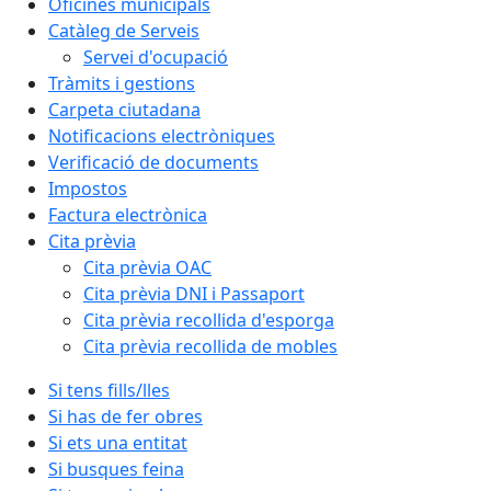
Oficines municipals
Catàleg de Serveis
Servei d'ocupació
Tràmits i gestions
Carpeta ciutadana
Notificacions electròniques
Verificació de documents
Impostos
Factura electrònica
Cita prèvia
Cita prèvia OAC
Cita prèvia DNI i Passaport
Cita prèvia recollida d'esporga
Cita prèvia recollida de mobles
Si tens fills/lles
Si has de fer obres
Si ets una entitat
Si busques feina