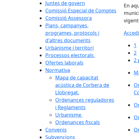
Juntes de govern
En aqu
Comissió Especial de Comptes
munici
Comissió Assessora
vigent
Plans, campanyes,
programes, protocols i
Accedi
d'altres documents
1
Urbanisme i territori
2
Processos electorals
2 
Ofertes laborals
Normativa
Ma
Mapa de capacitat
acústica de Corbera de
Or
Llobregat.
Co
Ordenances reguladores
Or
i Reglaments
Urbanisme
Or
Ordenances fiscals
Convenis
Or
Subvencions