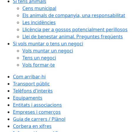
Si tens animals
Cens municipal
Els animals de companyia, una responsabilitat
Les incidències
Llicència per a gossos potencialment perillosos
Llei de benestar animal. Preguntes freqüents
Si vols muntar o tens un negoci
Vols muntar un negoci
Tens un negoci
Vols formar-te
Com arribar-hi
Transport públic
Telèfons d'interès
Equipaments
Entitats i associacions
Empreses i comerços
Guia de carrers / Plànol
Corbera en xifres