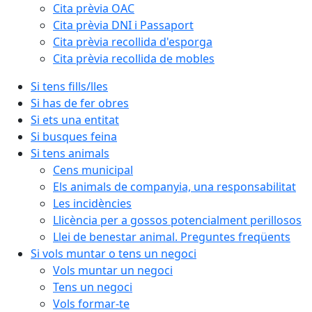
Cita prèvia OAC
Cita prèvia DNI i Passaport
Cita prèvia recollida d'esporga
Cita prèvia recollida de mobles
Si tens fills/lles
Si has de fer obres
Si ets una entitat
Si busques feina
Si tens animals
Cens municipal
Els animals de companyia, una responsabilitat
Les incidències
Llicència per a gossos potencialment perillosos
Llei de benestar animal. Preguntes freqüents
Si vols muntar o tens un negoci
Vols muntar un negoci
Tens un negoci
Vols formar-te