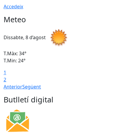
Accedeix
Meteo
Dissabte, 8 d’agost
D
T.Màx: 34°
T
T.Min: 24°
T
1
2
Anterior
Següent
Butlletí digital