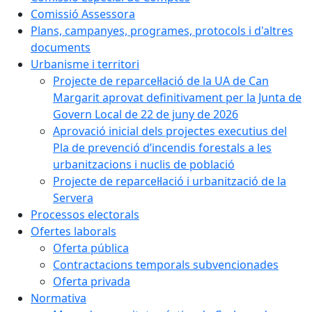
Comissió Assessora
Plans, campanyes, programes, protocols i d'altres
documents
Urbanisme i territori
Projecte de reparcel·lació de la UA de Can
Margarit aprovat definitivament per la Junta de
Govern Local de 22 de juny de 2026
Aprovació inicial dels projectes executius del
Pla de prevenció d’incendis forestals a les
urbanitzacions i nuclis de població
Projecte de reparcel·lació i urbanització de la
Servera
Processos electorals
Ofertes laborals
Oferta pública
Contractacions temporals subvencionades
Oferta privada
Normativa