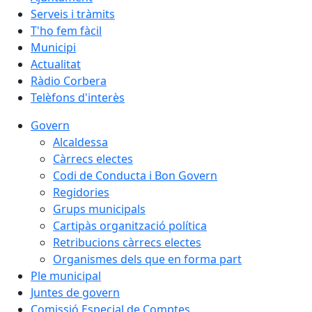
Serveis i tràmits
T'ho fem fàcil
Municipi
Actualitat
Ràdio Corbera
Telèfons d'interès
Govern
Alcaldessa
Càrrecs electes
Codi de Conducta i Bon Govern
Regidories
Grups municipals
Cartipàs organització política
Retribucions càrrecs electes
Organismes dels que en forma part
Ple municipal
Juntes de govern
Comissió Especial de Comptes