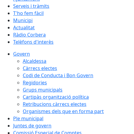
Serveis i tràmits
T'ho fem fàcil
Municipi
Actualitat
Ràdio Corbera
Telèfons d'interès
Govern
Alcaldessa
Càrrecs electes
Codi de Conducta i Bon Govern
Regidories
Grups municipals
Cartipàs organització política
Retribucions càrrecs electes
Organismes dels que en forma part
Ple municipal
Juntes de govern
Comissió Especial de Comptes