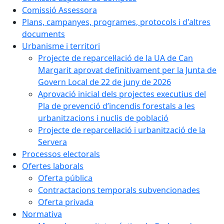
Comissió Assessora
Plans, campanyes, programes, protocols i d'altres
documents
Urbanisme i territori
Projecte de reparcel·lació de la UA de Can
Margarit aprovat definitivament per la Junta de
Govern Local de 22 de juny de 2026
Aprovació inicial dels projectes executius del
Pla de prevenció d’incendis forestals a les
urbanitzacions i nuclis de població
Projecte de reparcel·lació i urbanització de la
Servera
Processos electorals
Ofertes laborals
Oferta pública
Contractacions temporals subvencionades
Oferta privada
Normativa