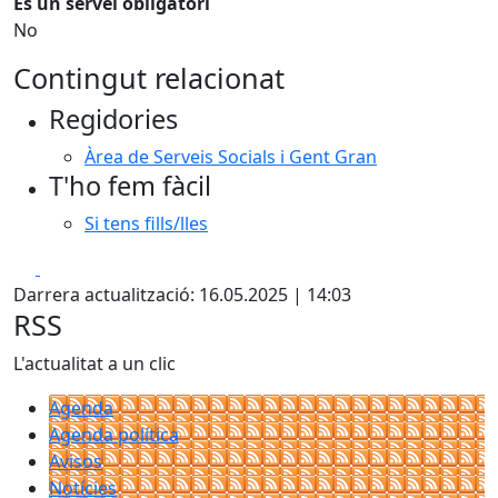
És un servei obligatori
No
Contingut relacionat
Regidories
Àrea de Serveis Socials i Gent Gran
T'ho fem fàcil
Si tens fills/lles
Facebook
X
Darrera actualització: 16.05.2025 | 14:03
RSS
L'actualitat a un clic
Agenda
Agenda política
Avisos
Notícies