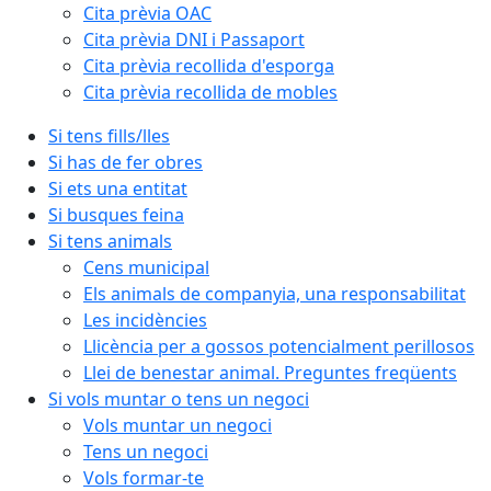
Cita prèvia OAC
Cita prèvia DNI i Passaport
Cita prèvia recollida d'esporga
Cita prèvia recollida de mobles
Si tens fills/lles
Si has de fer obres
Si ets una entitat
Si busques feina
Si tens animals
Cens municipal
Els animals de companyia, una responsabilitat
Les incidències
Llicència per a gossos potencialment perillosos
Llei de benestar animal. Preguntes freqüents
Si vols muntar o tens un negoci
Vols muntar un negoci
Tens un negoci
Vols formar-te