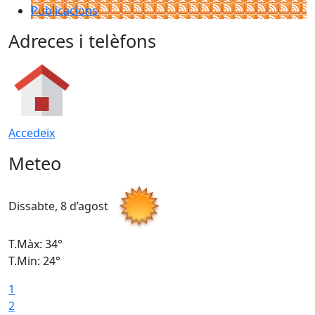
Publicacions
Adreces i telèfons
Accedeix
Meteo
Dissabte, 8 d’agost
D
T.Màx: 34°
T
T.Min: 24°
T
1
2