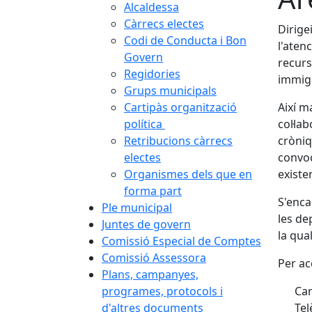
Alcaldessa
Càrrecs electes
Dirige
Codi de Conducta i Bon
l'aten
Govern
recurs
Regidories
immigr
Grups municipals
Cartipàs organització
Així m
política
col·la
Retribucions càrrecs
cròniq
electes
convoc
Organismes dels que en
existe
forma part
S'enca
Ple municipal
les de
Juntes de govern
la qua
Comissió Especial de Comptes
Comissió Assessora
Per acc
Plans, campanyes,
programes, protocols i
Car
d'altres documents
Tel