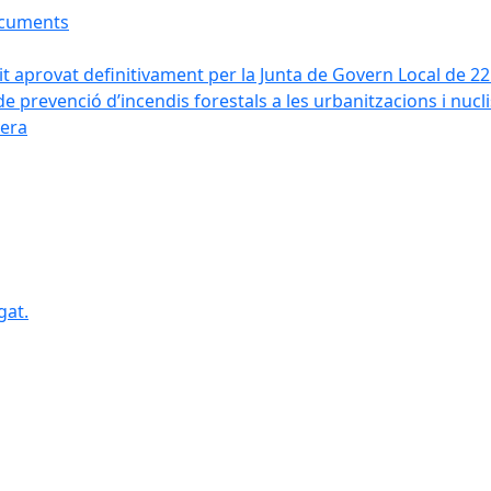
ocuments
it aprovat definitivament per la Junta de Govern Local de 2
de prevenció d’incendis forestals a les urbanitzacions i nucl
vera
gat.