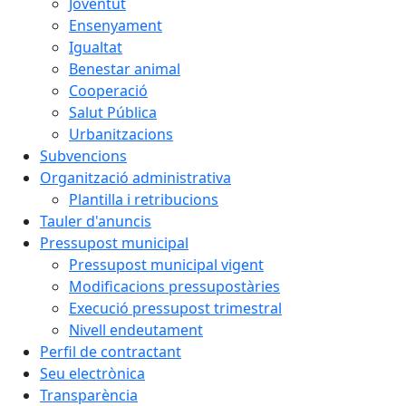
Joventut
Ensenyament
Igualtat
Benestar animal
Cooperació
Salut Pública
Urbanitzacions
Subvencions
Organització administrativa
Plantilla i retribucions
Tauler d'anuncis
Pressupost municipal
Pressupost municipal vigent
Modificacions pressupostàries
Execució pressupost trimestral
Nivell endeutament
Perfil de contractant
Seu electrònica
Transparència