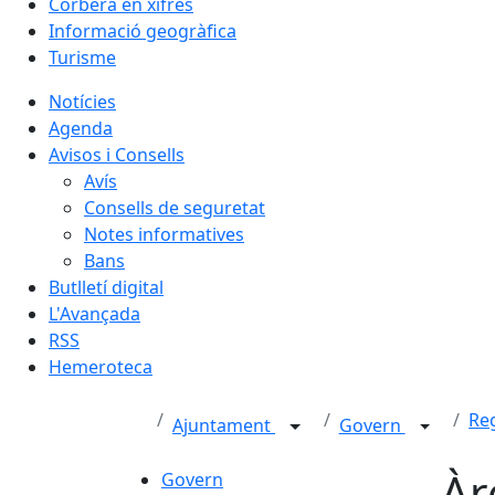
Corbera en xifres
Informació geogràfica
Turisme
Notícies
Agenda
Avisos i Consells
Avís
Consells de seguretat
Notes informatives
Bans
Butlletí digital
L'Avançada
RSS
Hemeroteca
Re
Ajuntament
Govern
Àr
Govern