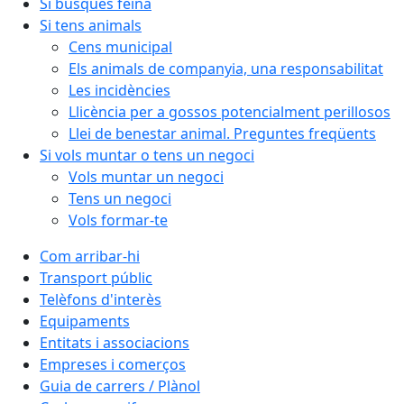
Si busques feina
Si tens animals
Cens municipal
Els animals de companyia, una responsabilitat
Les incidències
Llicència per a gossos potencialment perillosos
Llei de benestar animal. Preguntes freqüents
Si vols muntar o tens un negoci
Vols muntar un negoci
Tens un negoci
Vols formar-te
Com arribar-hi
Transport públic
Telèfons d'interès
Equipaments
Entitats i associacions
Empreses i comerços
Guia de carrers / Plànol