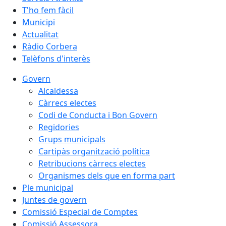
T'ho fem fàcil
Municipi
Actualitat
Ràdio Corbera
Telèfons d'interès
Govern
Alcaldessa
Càrrecs electes
Codi de Conducta i Bon Govern
Regidories
Grups municipals
Cartipàs organització política
Retribucions càrrecs electes
Organismes dels que en forma part
Ple municipal
Juntes de govern
Comissió Especial de Comptes
Comissió Assessora