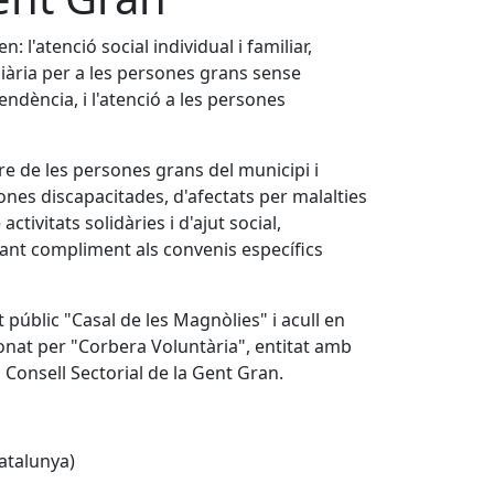
: l'atenció social individual i familiar,
ciliària per a les persones grans sense
ndència, i l'atenció a les persones
eure de les persones grans del municipi i
ones discapacitades, d'afectats per malalties
tivitats solidàries i d'ajut social,
ant compliment als convenis específics
úblic "Casal de les Magnòlies" i acull en
onat per "Corbera Voluntària", entitat amb
l Consell Sectorial de la Gent Gran.
atalunya)