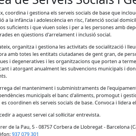
ix, coordina i gestiona els serveis socials de base que inclouen
ció a la infància i adolescència en risc, l'atenció social domi
os suficients i que viuen soles i per a les persones amb depe
ades en qüestions d'arrelament i inclusió social.
ateix, organitza i gestiona les activitats de socialització i ll
bora amb totes les entitats ciutadanes de gent gran, de pers
ues i degeneratives i les organitzacions que porten a terme ac
ant i atorgant anualment les subvencions municipals i don
nts.
rrega del manteniment i subministraments de l'equipament p
pendències municipals el banc d'aliments, promogut i gesti
l es coordinen els serveis socials de base. Convoca i lidera e
edir a aquest servei cal sol·licitar entrevista.
rer de la Pau, 5 - 08757 Corbera de Llobregat - Barcelona (C
èfon:
937 079 301