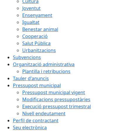
Cultura
Joventut
Ensenyament
Igualtat
Benestar animal
Cooperació
Salut Pública
Urbanitzacions
Subvencions
Organització administrativa
Plantilla i retribucions
Tauler d'anuncis
Pressupost municipal
Pressupost municipal vigent
Modificacions pressupostàries
Execució pressupost trimestral
Nivell endeutament
Perfil de contractant
Seu electrònica