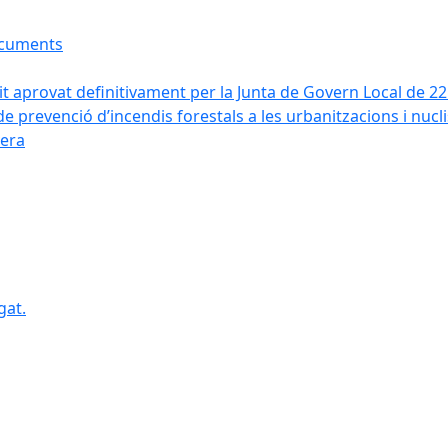
ocuments
it aprovat definitivament per la Junta de Govern Local de 2
de prevenció d’incendis forestals a les urbanitzacions i nucl
vera
gat.