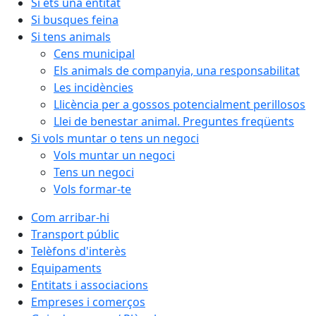
Si ets una entitat
Si busques feina
Si tens animals
Cens municipal
Els animals de companyia, una responsabilitat
Les incidències
Llicència per a gossos potencialment perillosos
Llei de benestar animal. Preguntes freqüents
Si vols muntar o tens un negoci
Vols muntar un negoci
Tens un negoci
Vols formar-te
Com arribar-hi
Transport públic
Telèfons d'interès
Equipaments
Entitats i associacions
Empreses i comerços