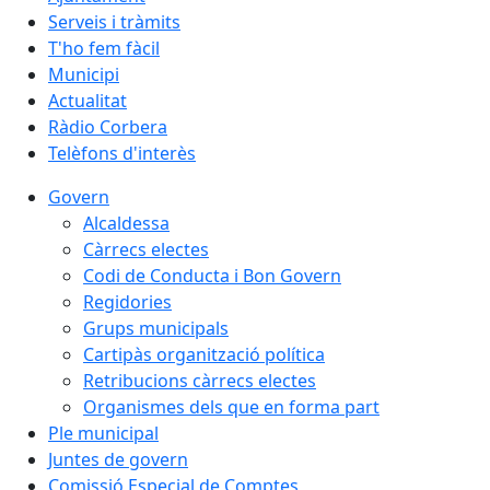
Serveis i tràmits
T'ho fem fàcil
Municipi
Actualitat
Ràdio Corbera
Telèfons d'interès
Govern
Alcaldessa
Càrrecs electes
Codi de Conducta i Bon Govern
Regidories
Grups municipals
Cartipàs organització política
Retribucions càrrecs electes
Organismes dels que en forma part
Ple municipal
Juntes de govern
Comissió Especial de Comptes