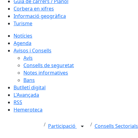
Guia de carrers / Plànol
Corbera en xifres
Informació geogràfica
Turisme
Notícies
Agenda
Avisos i Consells
Avís
Consells de seguretat
Notes informatives
Bans
Butlletí digital
L'Avançada
RSS
Hemeroteca
Participació
Consells Sectorial