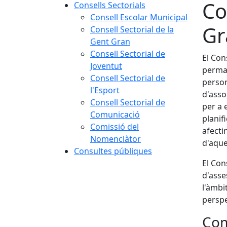
Co
Consells Sectorials
Consell Escolar Municipal
Gr
Consell Sectorial de la
Gent Gran
Consell Sectorial de
El Con
Joventut
perman
Consell Sectorial de
person
l'Esport
d'asso
Consell Sectorial de
per a e
Comunicació
planif
Comissió del
afecti
Nomenclàtor
d'aque
Consultes públiques
El Con
d'asse
l'àmbi
perspe
Com