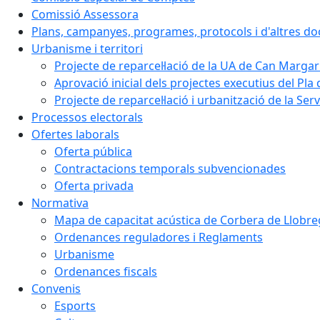
Comissió Assessora
Plans, campanyes, programes, protocols i d'altres d
Urbanisme i territori
Projecte de reparcel·lació de la UA de Can Margar
Aprovació inicial dels projectes executius del Pla 
Projecte de reparcel·lació i urbanització de la Ser
Processos electorals
Ofertes laborals
Oferta pública
Contractacions temporals subvencionades
Oferta privada
Normativa
Mapa de capacitat acústica de Corbera de Llobre
Ordenances reguladores i Reglaments
Urbanisme
Ordenances fiscals
Convenis
Esports