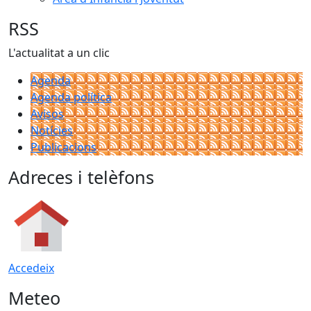
RSS
L'actualitat a un clic
Agenda
Agenda política
Avisos
Notícies
Publicacions
Adreces i telèfons
Accedeix
Meteo