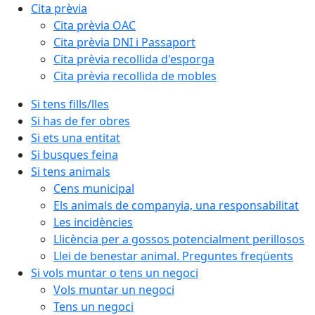
Cita prèvia
Cita prèvia OAC
Cita prèvia DNI i Passaport
Cita prèvia recollida d'esporga
Cita prèvia recollida de mobles
Si tens fills/lles
Si has de fer obres
Si ets una entitat
Si busques feina
Si tens animals
Cens municipal
Els animals de companyia, una responsabilitat
Les incidències
Llicència per a gossos potencialment perillosos
Llei de benestar animal. Preguntes freqüents
Si vols muntar o tens un negoci
Vols muntar un negoci
Tens un negoci