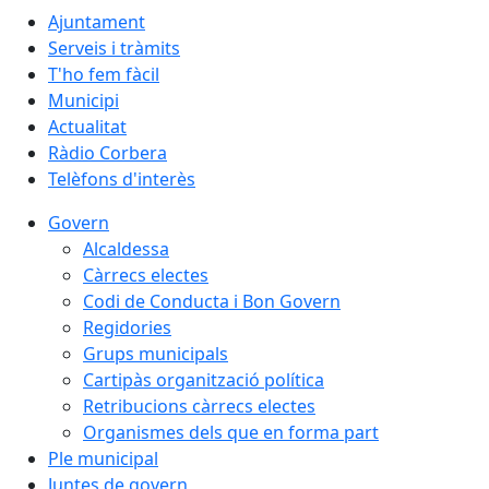
Ajuntament
Serveis i tràmits
T'ho fem fàcil
Municipi
Actualitat
Ràdio Corbera
Telèfons d'interès
Govern
Alcaldessa
Càrrecs electes
Codi de Conducta i Bon Govern
Regidories
Grups municipals
Cartipàs organització política
Retribucions càrrecs electes
Organismes dels que en forma part
Ple municipal
Juntes de govern