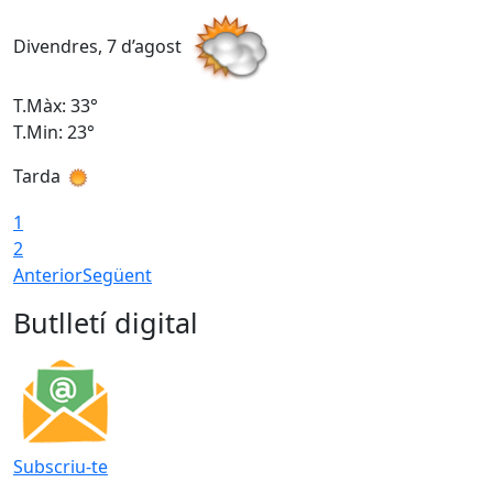
Divendres, 7 d’agost
D
T.Màx: 33°
T
T.Min: 23°
T
Tarda
1
2
Anterior
Següent
Butlletí digital
Subscriu-te