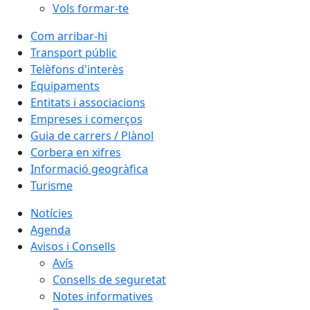
Vols formar-te
Com arribar-hi
Transport públic
Telèfons d'interès
Equipaments
Entitats i associacions
Empreses i comerços
Guia de carrers / Plànol
Corbera en xifres
Informació geogràfica
Turisme
Notícies
Agenda
Avisos i Consells
Avís
Consells de seguretat
Notes informatives