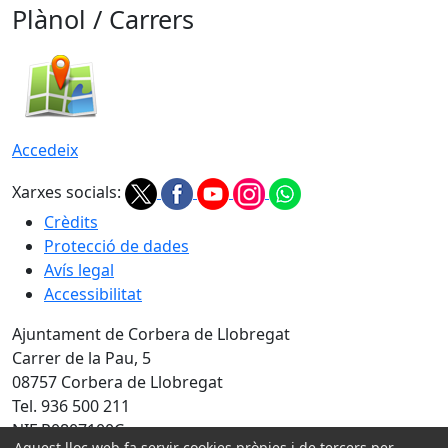
Plànol / Carrers
Accedeix
Xarxes socials:
Crèdits
Protecció de dades
Avís legal
Accessibilitat
Ajuntament de Corbera de Llobregat
Carrer de la Pau, 5
08757 Corbera de Llobregat
Tel. 936 500 211
NIF P0807100C
Aquest lloc web fa servir cookies pròpies i de tercers per