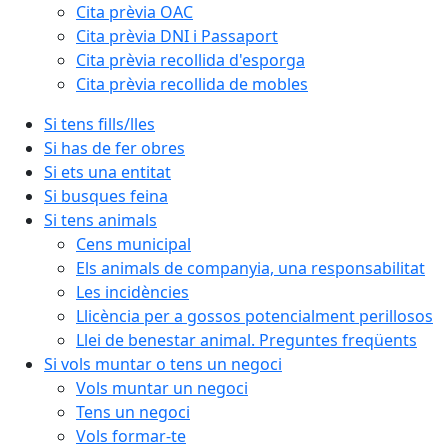
Cita prèvia OAC
Cita prèvia DNI i Passaport
Cita prèvia recollida d'esporga
Cita prèvia recollida de mobles
Si tens fills/lles
Si has de fer obres
Si ets una entitat
Si busques feina
Si tens animals
Cens municipal
Els animals de companyia, una responsabilitat
Les incidències
Llicència per a gossos potencialment perillosos
Llei de benestar animal. Preguntes freqüents
Si vols muntar o tens un negoci
Vols muntar un negoci
Tens un negoci
Vols formar-te