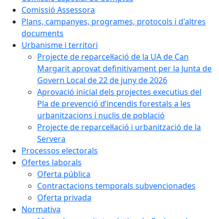
Comissió Assessora
Plans, campanyes, programes, protocols i d'altres
documents
Urbanisme i territori
Projecte de reparcel·lació de la UA de Can
Margarit aprovat definitivament per la Junta de
Govern Local de 22 de juny de 2026
Aprovació inicial dels projectes executius del
Pla de prevenció d’incendis forestals a les
urbanitzacions i nuclis de població
Projecte de reparcel·lació i urbanització de la
Servera
Processos electorals
Ofertes laborals
Oferta pública
Contractacions temporals subvencionades
Oferta privada
Normativa