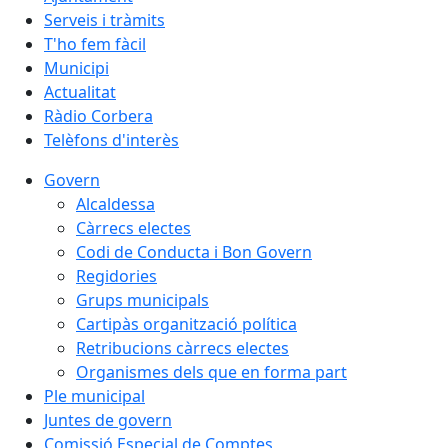
Serveis i tràmits
T'ho fem fàcil
Municipi
Actualitat
Ràdio Corbera
Telèfons d'interès
Govern
Alcaldessa
Càrrecs electes
Codi de Conducta i Bon Govern
Regidories
Grups municipals
Cartipàs organització política
Retribucions càrrecs electes
Organismes dels que en forma part
Ple municipal
Juntes de govern
Comissió Especial de Comptes