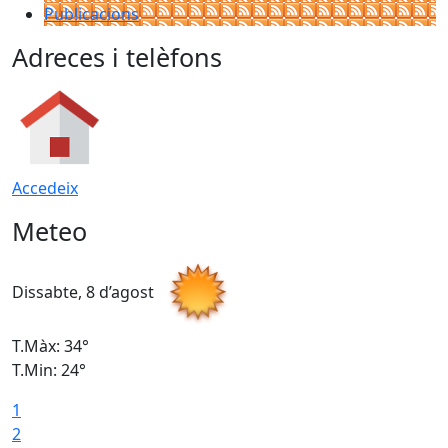
Publicacions
Adreces i telèfons
Accedeix
Meteo
Dissabte, 8 d’agost
D
T.Màx: 34°
T
T.Min: 24°
T
1
2