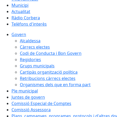
Municipi
Actualitat
Ràdio Corbera
Telèfons d'interès
Govern
Alcaldessa
Càrrecs electes
Codi de Conducta i Bon Govern
Regidories
Grups municipals
Cartipàs organització política
Retribucions càrrecs electes
Organismes dels que en forma part
Ple municipal
Juntes de govern
Comissió Especial de Comptes
Comissió Assessora
Plans, campanyes, programes, protocols i d'altres d