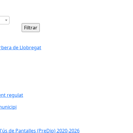
orbera de Llobregat
nt regulat
municipi
l'ús de Pantalles (PreDip) 2020-2026