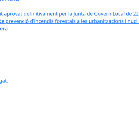
it aprovat definitivament per la Junta de Govern Local de 2
de prevenció d’incendis forestals a les urbanitzacions i nucl
vera
gat.