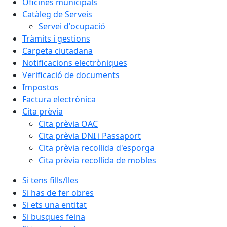
Oficines municipals
Catàleg de Serveis
Servei d'ocupació
Tràmits i gestions
Carpeta ciutadana
Notificacions electròniques
Verificació de documents
Impostos
Factura electrònica
Cita prèvia
Cita prèvia OAC
Cita prèvia DNI i Passaport
Cita prèvia recollida d'esporga
Cita prèvia recollida de mobles
Si tens fills/lles
Si has de fer obres
Si ets una entitat
Si busques feina