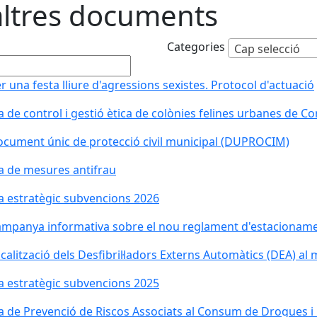
altres documents
Categories
Cap selecció
r una festa lliure d'agressions sexistes. Protocol d'actuació
a de control i gestió ètica de colònies felines urbanes de C
cument únic de protecció civil municipal (DUPROCIM)
a de mesures antifrau
a estratègic subvencions 2026
mpanya informativa sobre el nou reglament d'estacioname
calització dels Desfibril·ladors Externs Automàtics (DEA) al 
a estratègic subvencions 2025
a de Prevenció de Riscos Associats al Consum de Drogues i 