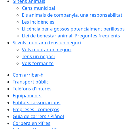
Si tens animals
Cens municipal
Els animals de companyia, una responsabilitat
Les incidències
Llicència per a gossos potencialment perillosos
Llei de benestar animal. Preguntes freqüents
Si vols muntar o tens un negoci
Vols muntar un negoci
Tens un negoci
Vols formar-te
Com arribar-hi
Transport públic
Telèfons d'interès
Equipaments
Entitats i associacions
Empreses i comerços
Guia de carrers / Plànol
Corbera en xifres