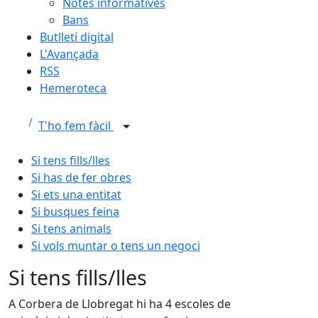
Notes informatives
Bans
Butlletí digital
L'Avançada
RSS
Hemeroteca
T'ho fem fàcil
Si tens fills/lles
Si has de fer obres
Si ets una entitat
Si busques feina
Si tens animals
Si vols muntar o tens un negoci
Si tens fills/lles
A Corbera de Llobregat hi ha 4 escoles de