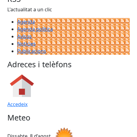
L'actualitat a un clic
Agenda
Agenda política
Avisos
Notícies
Publicacions
Adreces i telèfons
Accedeix
Meteo
Dissabte, 8 d’agost
Di