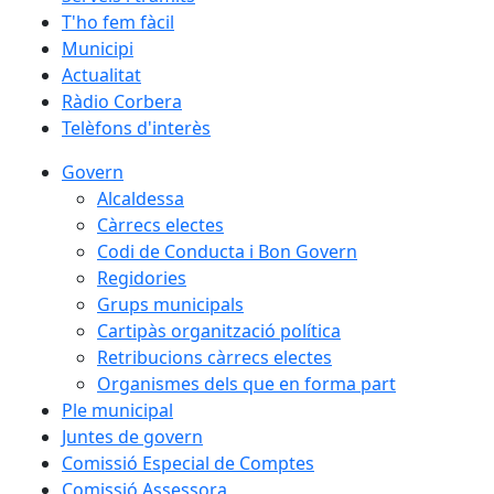
T'ho fem fàcil
Municipi
Actualitat
Ràdio Corbera
Telèfons d'interès
Govern
Alcaldessa
Càrrecs electes
Codi de Conducta i Bon Govern
Regidories
Grups municipals
Cartipàs organització política
Retribucions càrrecs electes
Organismes dels que en forma part
Ple municipal
Juntes de govern
Comissió Especial de Comptes
Comissió Assessora