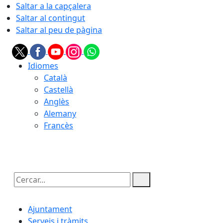
Saltar a la capçalera
Saltar al contingut
Saltar al peu de pàgina
Idiomes
Català
Castellà
Anglès
Alemany
Francès
07.08.2026 | 22:30
Cercar:
Ajuntament
Serveis i tràmits