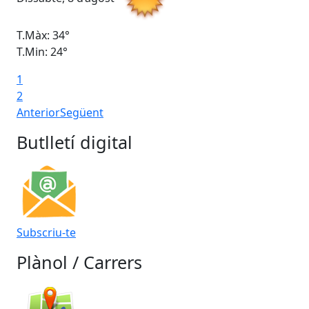
T.Màx: 34°
T.M
T.Min: 24°
T.M
1
2
Anterior
Següent
Butlletí digital
Subscriu-te
Plànol / Carrers