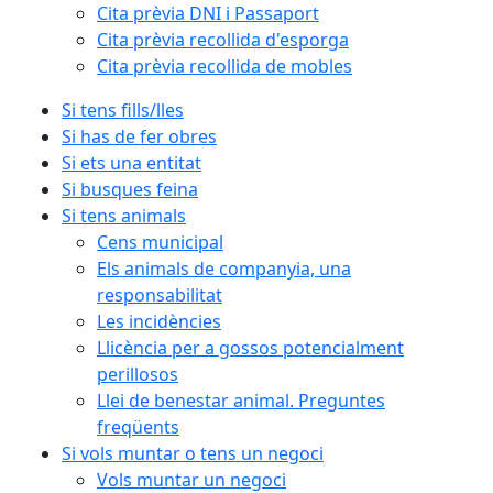
Cita prèvia DNI i Passaport
Cita prèvia recollida d'esporga
Cita prèvia recollida de mobles
Si tens fills/lles
Si has de fer obres
Si ets una entitat
Si busques feina
Si tens animals
Cens municipal
Els animals de companyia, una
responsabilitat
Les incidències
Llicència per a gossos potencialment
perillosos
Llei de benestar animal. Preguntes
freqüents
Si vols muntar o tens un negoci
Vols muntar un negoci