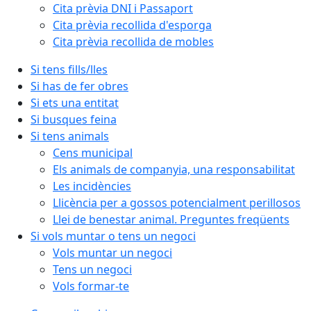
Cita prèvia DNI i Passaport
Cita prèvia recollida d'esporga
Cita prèvia recollida de mobles
Si tens fills/lles
Si has de fer obres
Si ets una entitat
Si busques feina
Si tens animals
Cens municipal
Els animals de companyia, una responsabilitat
Les incidències
Llicència per a gossos potencialment perillosos
Llei de benestar animal. Preguntes freqüents
Si vols muntar o tens un negoci
Vols muntar un negoci
Tens un negoci
Vols formar-te