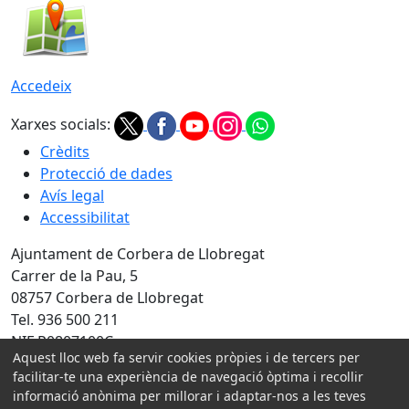
Accedeix
Xarxes socials:
Crèdits
Protecció de dades
Avís legal
Accessibilitat
Ajuntament de Corbera de Llobregat
Carrer de la Pau, 5
08757 Corbera de Llobregat
Tel. 936 500 211
NIF P0807100C
Aquest lloc web fa servir cookies pròpies i de tercers per
Amb la col·laboració de:
facilitar-te una experiència de navegació òptima i recollir
informació anònima per millorar i adaptar-nos a les teves