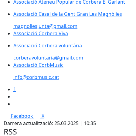
Associació Ateneu Popular de Corbera El Garlant
Associació Ateneu Popular de Corbera El Garlant
Associació Casal de la Gent Gran Les Magnòlies
Associació Casal de la Gent Gran Les Magnòlies
magnoliesjunta@gmail.com
Associació Corbera Viva
Associació Corbera Viva
Associació Corbera voluntària
Associació Corbera voluntària
corberavoluntaria@gmail.com
Associació CorbMusic
Associació CorbMusic
info@corbmusic.cat
1
Facebook
X
Darrera actualització: 25.03.2025 | 10:35
RSS