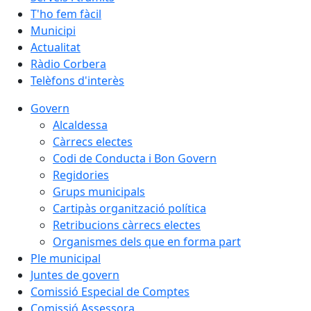
T'ho fem fàcil
Municipi
Actualitat
Ràdio Corbera
Telèfons d'interès
Govern
Alcaldessa
Càrrecs electes
Codi de Conducta i Bon Govern
Regidories
Grups municipals
Cartipàs organització política
Retribucions càrrecs electes
Organismes dels que en forma part
Ple municipal
Juntes de govern
Comissió Especial de Comptes
Comissió Assessora