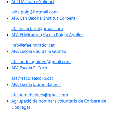
ACTUA Teatre Solidari
ACTUA Teatre Solidari
aida.puig@hotmail.com
AFA Can Baiona (Institut Corbera)
AFA Can Baiona (Institut Corbera)
afainscorbera@gmail.com
AFA El Mirador (Escola Puig d'Agulles)
AFA El Mirador (Escola Puig d'Agulles)
info@afaelmirador.cat
AFA Escola Cau de la Guineu
afacaudelaguineu@gmail.com
AFA Escola El Corb
AFA Escola El Corb
afa@escolaelcorb.cat
AFA Escola Jaume Balmes
AFA Escola Jaume Balmes
afajaumebalmes@gmail.com
Agrupació de bombers voluntaris de Corbera de
Agrupació de bombers voluntaris de Corbera de
Llobregat
Llobregat