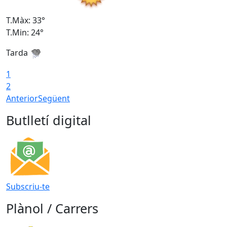
T.Màx: 33°
T
T.Min: 24°
T
Tarda
1
2
Anterior
Següent
Butlletí digital
Subscriu-te
Plànol / Carrers